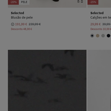
-20%
PELE
-25%
Selected
Selected
Blusão de pele
Calções em te
191,99 €
239,99 €
29,99 €
39,99
Desconto
48,00 €
Desconto
10,00 