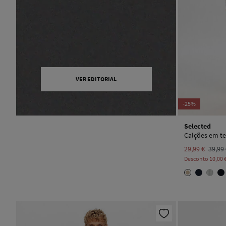
VER EDITORIAL
-25%
Selected
Calções em te
29,99 €
39,99
Desconto
10,00 