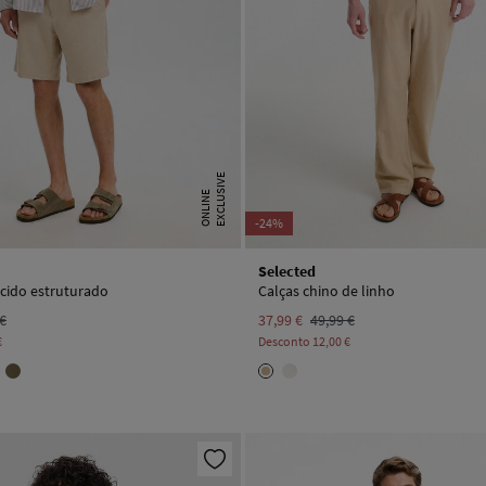
E
X
C
L
U
I
V
E
O
N
L
I
N
S
E
-24%
Selected
cido estruturado
Calças chino de linho
 €
37,99 €
49,99 €
€
Desconto
12,00 €