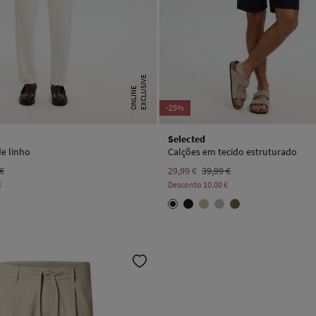
E
X
C
L
U
I
V
E
O
N
L
I
N
S
E
-25%
Selected
de linho
Calções em tecido estruturado
 €
29,99 €
39,99 €
€
Desconto
10,00 €