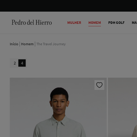
MULHER
HOMEM
PDH GOLF
MA
Início
Homem
The Travel Journey
2
4