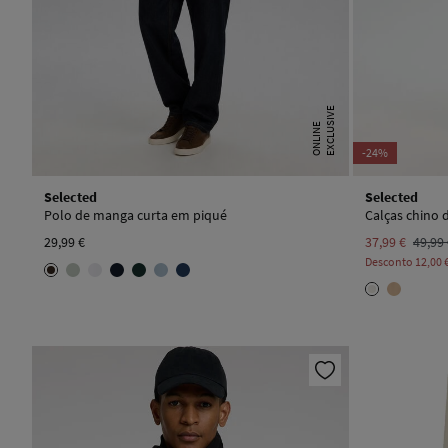
E
X
C
L
U
I
V
E
O
N
L
I
N
S
E
-24%
Selected
Selected
Polo de manga curta em piqué
Calças chino 
29,99 €
37,99 €
49,99
Desconto
12,00 