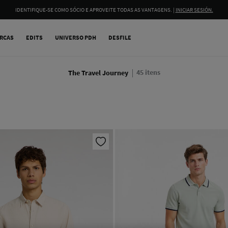
IDENTIFIQUE-SE COMO SÓCIO E APROVEITE TODAS AS VANTAGENS. |
INICIAR SESIÓN.
RCAS
EDITS
UNIVERSO PDH
DESFILE
45
itens
The Travel Journey