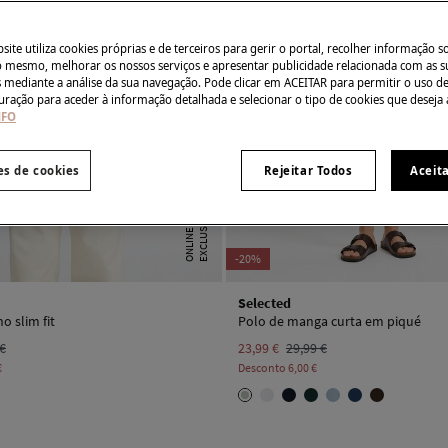
ite utiliza cookies próprias e de terceiros para gerir o portal, recolher informação s
do mesmo, melhorar os nossos serviços e apresentar publicidade relacionada com as s
s mediante a análise da sua navegação. Pode clicar em ACEITAR para permitir o uso d
uração para aceder à informação detalhada e selecionar o tipo de cookies que deseja 
NFO
es de cookies
Rejeitar Todos
Aceit
E
X
C
L
U
I
V
E
O
N
L
I
N
S
E
-20%
Selected
o slim fit
Polo de manga curta em piqué
 €
23,99 €
29,99 €
€
Desconto
6,00 €