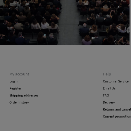
My account
Help
Log in
Customer Service
Register
Email Us
Shipping addresses
FAQ
Order history
Delivery
Returns and cancel
Current promotio