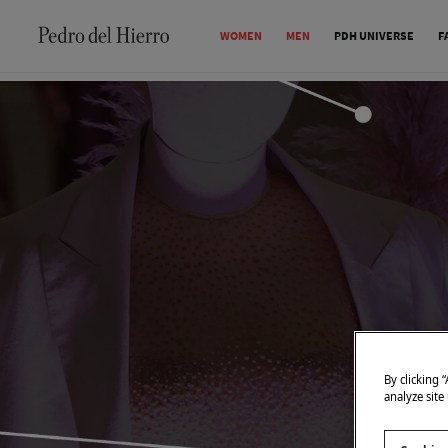
WOMEN
MEN
PDH UNIVERSE
F
By clicking 
analyze site