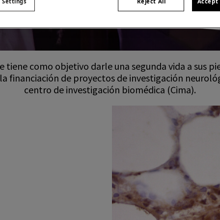
 Settings
Reject All
Accept 
que tiene como objetivo darle una segunda vida a sus p
la financiación de proyectos de investigación neurológ
centro de investigación biomédica (Cima).