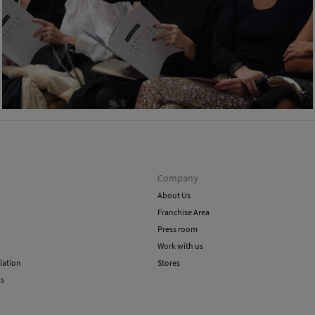
Company
About Us
Franchise Area
Press room
Work with us
lation
Stores
ns