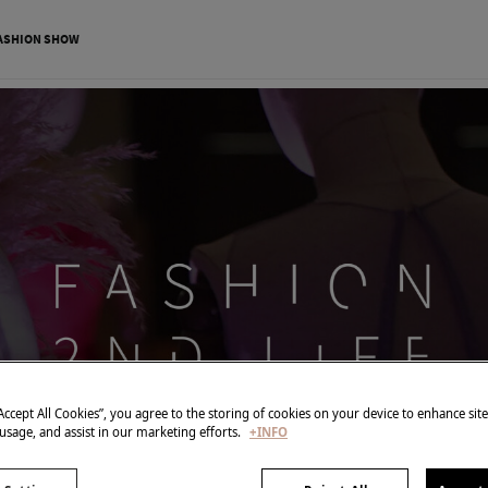
ASHION SHOW
“Accept All Cookies”, you agree to the storing of cookies on your device to enhance sit
 usage, and assist in our marketing efforts.
+INFO