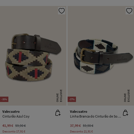
E
X
C
L
U
SI
V
E
O
N
LI
N
E
X
C
L
U
SI
V
E
O
N
LI
N
E
E
-30%
-37%
Valecuatro
Valecuatro
Cinturão Azul Coy
Linha Branca do Cinturão de Soyón
41,99 €
59,90 €
37,99 €
59,90 €
Desconto
17,91 €
Desconto
21,91 €