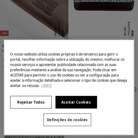
E
X
C
L
SI
V
E
O
N
LI
N
E
X
C
L
SI
V
E
O
N
LI
N
U
E
U
E
NEW
NEW
-31%
Levi's
Cloking
Porta-cartões Levis®
Carteira de couro
O nosso website utiliza cookies próprias e de terceiros para gerir o
portal, recolher informação sobre a utilização do mesmo, melhorar os
23,99 €
35,00 €
19,95 €
nossos serviços e apresentar publicidade relacionada com as suas
Desconto
11,01 €
preferências mediante a análise da sua navegação. Pode clicar em
+2 Cores
ACEITAR para permitir o uso de cookies ou ver a configuração para
aceder à informação detalhada e selecionar o tipo de cookies que deseja
aceitar ou recusar.
+INFO
Rejeitar Todos
Aceitar Cookies
Definições de cookies