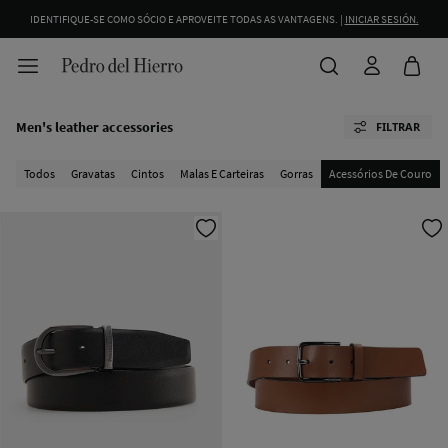
IDENTIFIQUE-SE COMO SÓCIO E APROVEITE TODAS AS VANTAGENS. |
INICIAR SESIÓN.
Men's leather accessories
FILTRAR
Todos
Gravatas
Cintos
Malas E Carteiras
Gorras
Acessórios De Couro