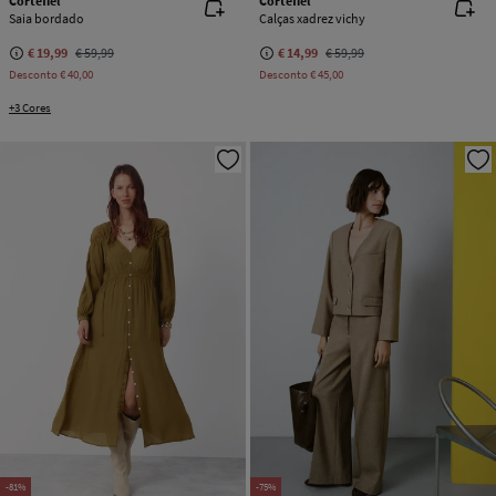
Cortefiel
Cortefiel
Saia bordado
Calças xadrez vichy
€ 19,99
€ 59,99
€ 14,99
€ 59,99
Desconto
€ 40,00
Desconto
€ 45,00
+3 Cores
-81%
-75%