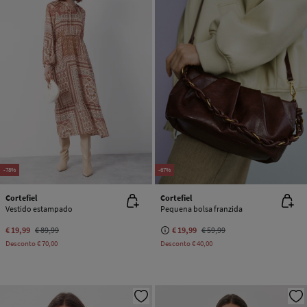
-78%
-67%
Cortefiel
Cortefiel
Vestido estampado
Pequena bolsa franzida
€ 19,99
€ 89,99
€ 19,99
€ 59,99
Desconto
€ 70,00
Desconto
€ 40,00