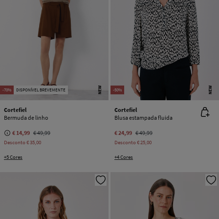
NEW
NEW
-70%
DISPONÍVEL BREVEMENTE
-50%
Cortefiel
Cortefiel
Bermuda de linho
Blusa estampada fluida
€ 14,99
€ 49,99
€ 24,99
€ 49,99
Desconto
€ 35,00
Desconto
€ 25,00
+5 Cores
+4 Cores