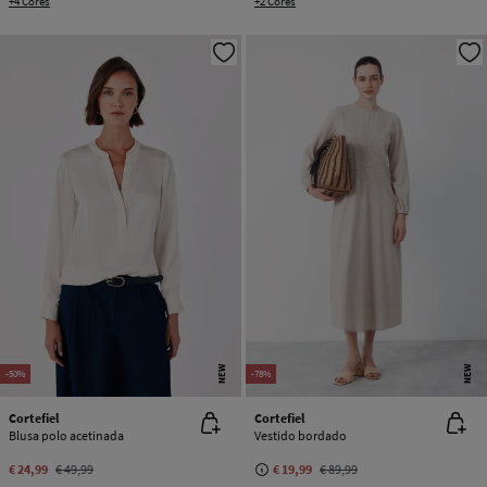
+4 Cores
+2 Cores
NEW
NEW
-50%
-78%
Cortefiel
Cortefiel
Blusa polo acetinada
Vestido bordado
€ 24,99
€ 49,99
€ 19,99
€ 89,99