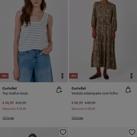
NEW
NEW
-50%
-50%
Cortefiel
Cortefiel
Top malha riscas
Vestido estampado com folho
€ 14,99
€ 29,99
€ 44,99
€ 89,99
Desconto
€ 15,00
Desconto
€ 45,00
+2 Cores
+2 Cores