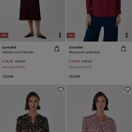
NEW
NEW
-50%
-50%
Cortefiel
Cortefiel
Vestido com franzido
Blusa polo acetinada
€ 34,99
€ 69,99
€ 24,99
€ 49,99
Desconto
€ 35,00
Desconto
€ 25,00
+3 Cores
+4 Cores