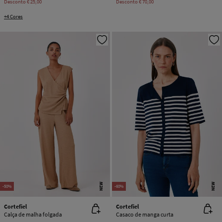
Desconto
€ 25,00
Desconto
€ 70,00
+4 Cores
NEW
NEW
-50%
-60%
Cortefiel
Cortefiel
Calça de malha folgada
Casaco de manga curta