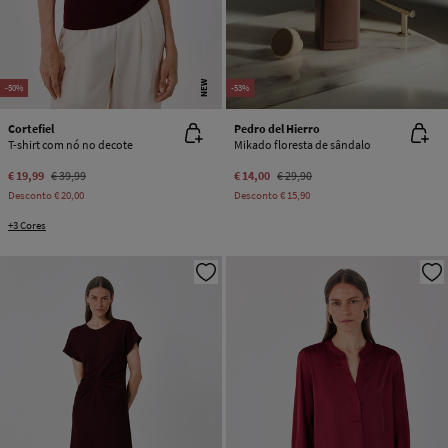
NEW
-50%
-53%
Cortefiel
Pedro del Hierro
T-shirt com nó no decote
Mikado floresta de sândalo
€ 19,99
€ 39,99
€ 14,00
€ 29,90
Desconto
€ 20,00
Desconto
€ 15,90
+3 Cores