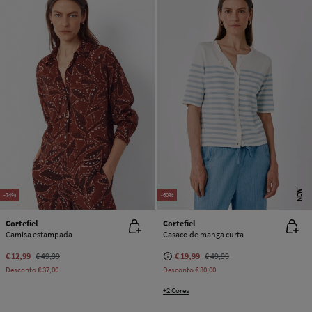
NEW
-74%
-60%
Cortefiel
Cortefiel
Camisa estampada
Casaco de manga curta
€ 12,99
€ 49,99
€ 19,99
€ 49,99
Desconto
€ 37,00
Desconto
€ 30,00
+2 Cores