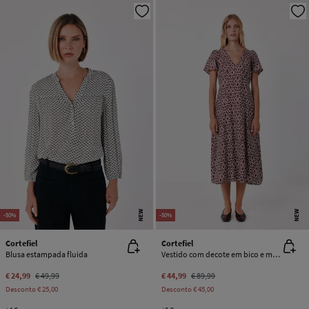
NEW
NEW
-50%
-50%
Cortefiel
Cortefiel
Blusa estampada fluida
Vestido com decote em bico e manga com folho
€ 24,99
€ 49,99
€ 44,99
€ 89,99
Desconto
€ 25,00
Desconto
€ 45,00