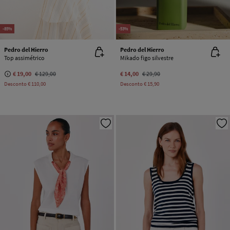
-85%
-53%
Pedro del Hierro
Pedro del Hierro
Top assimétrico
Mikado figo silvestre
€ 19,00
€ 129,00
€ 14,00
€ 29,90
Desconto
€ 110,00
Desconto
€ 15,90