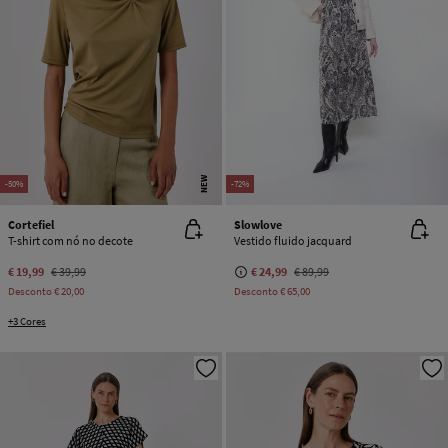
NEW
-50%
-72%
Cortefiel
Slowlove
T-shirt com nó no decote
Vestido fluido jacquard
€ 19,99
€ 39,99
€ 24,99
€ 89,99
Desconto
€ 20,00
Desconto
€ 65,00
+3 Cores