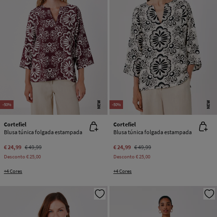
NEW
NEW
-50%
-50%
Cortefiel
Cortefiel
Blusa túnica folgada estampada
Blusa túnica folgada estampada
€ 24,99
€ 49,99
€ 24,99
€ 49,99
Desconto
€ 25,00
Desconto
€ 25,00
+4 Cores
+4 Cores