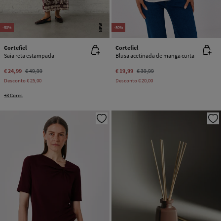
NEW
-50%
-50%
Cortefiel
Cortefiel
Saia reta estampada
Blusa acetinada de manga curta
€ 24,99
€ 49,99
€ 19,99
€ 39,99
Desconto
€ 25,00
Desconto
€ 20,00
+3 Cores