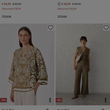
€ 24,99
€ 49,99
€ 19,99
€ 49,99
Desconto
€ 25,00
Desconto
€ 30,00
+3 Cores
+2 Cores
NEW
NEW
-50%
-50%