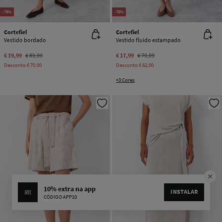
-78%
-78%
Cortefiel
Cortefiel
Vestido bordado
Vestido fluido estampado
€ 19,99
€ 89,99
€ 17,99
€ 79,99
Desconto
€ 70,00
Desconto
€ 62,00
+3 Cores
10% extra na app
INSTALAR
CÓDIGO APP10