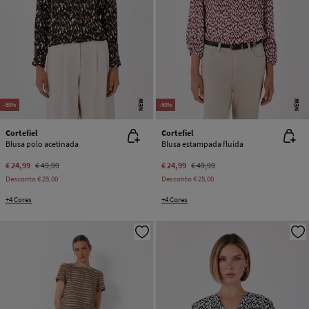
NEW
NEW
-50%
-50%
Cortefiel
Cortefiel
Blusa polo acetinada
Blusa estampada fluida
€ 24,99
€ 49,99
€ 24,99
€ 49,99
Desconto
€ 25,00
Desconto
€ 25,00
+4 Cores
+4 Cores