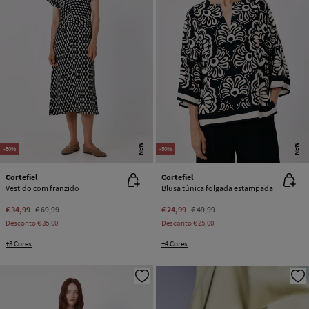
NEW
NEW
-50%
-50%
Cortefiel
Cortefiel
Vestido com franzido
Blusa túnica folgada estampada
€ 34,99
€ 69,99
€ 24,99
€ 49,99
Desconto
€ 35,00
Desconto
€ 25,00
+3 Cores
+4 Cores