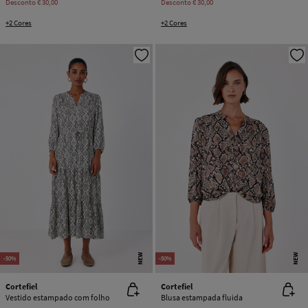
Desconto
€ 30,00
Desconto
€ 30,00
+2 Cores
+2 Cores
NEW
NEW
-50%
-50%
Cortefiel
Cortefiel
Vestido estampado com folho
Blusa estampada fluida