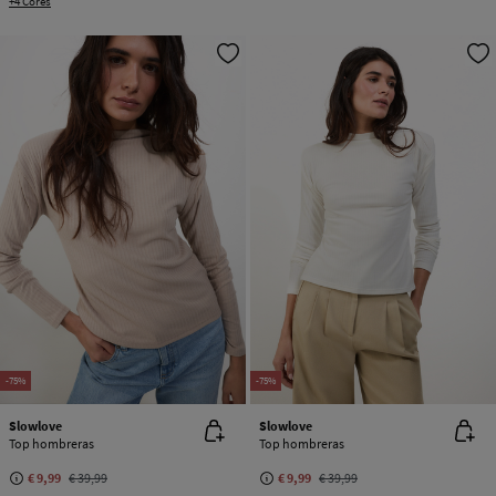
+4 Cores
-75%
-75%
Slowlove
Slowlove
Top hombreras
Top hombreras
€ 9,99
€ 39,99
€ 9,99
€ 39,99