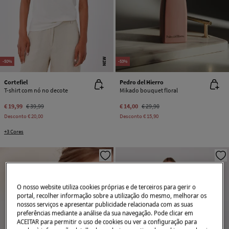
NEW
-50%
-53%
Cortefiel
Pedro del Hierro
T-shirt com nó no decote
Mikado bouquet floral
€ 19,99
€ 39,99
€ 14,00
€ 29,90
Desconto
€ 20,00
Desconto
€ 15,90
+3 Cores
O nosso website utiliza cookies próprias e de terceiros para gerir o
portal, recolher informação sobre a utilização do mesmo, melhorar os
nossos serviços e apresentar publicidade relacionada com as suas
preferências mediante a análise da sua navegação. Pode clicar em
ACEITAR para permitir o uso de cookies ou ver a configuração para