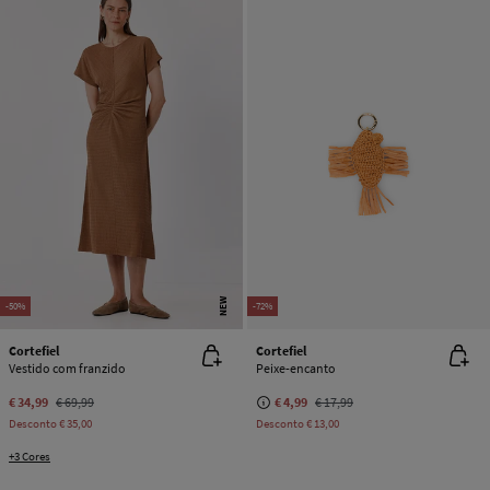
NEW
-50%
-72%
Cortefiel
Cortefiel
Vestido com franzido
Peixe-encanto
€ 34,99
€ 69,99
€ 4,99
€ 17,99
Desconto
€ 35,00
Desconto
€ 13,00
+3 Cores