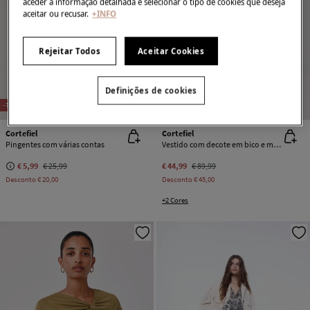
aceder à informação detalhada e selecionar o tipo de cookies que deseja
aceitar ou recusar.
+INFO
Rejeitar Todos
Aceitar Cookies
Definições de cookies
NEW
-77%
-50%
Cortefiel
Cortefiel
Pingentes com várias contas
Vestido com decote em bico e manga com folho
€ 5,99
€ 25,99
€ 44,99
€ 89,99
Desconto
€ 20,00
Desconto
€ 45,00
+2 Cores