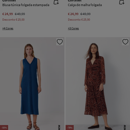
Cortefiel
Cortefiel
Blusa túnica folgada estampada
Calça de malha folgada
€ 24,99
€ 49,99
€ 24,99
€ 49,99
Desconto
€ 25,00
Desconto
€ 25,00
+4 Cores
+3 Cores
NEW
NEW
-50%
-78%