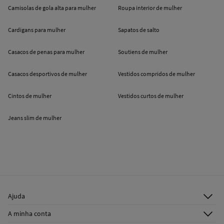
Camisolas de gola alta para mulher
Roupa interior de mulher
Cardigans para mulher
Sapatos de salto
Casacos de penas para mulher
Soutiens de mulher
Casacos desportivos de mulher
Vestidos compridos de mulher
Cintos de mulher
Vestidos curtos de mulher
Jeans slim de mulher
Ajuda
Atenção ao cliente
A minha conta
Envie-nos um e-mail