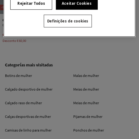
Rejeitar Todos
Aceitar Cookies
-75%
Cortefiel
Definições de cookies
Casaco curto
€ 19,99
€ 79,99
Desconto
€ 60,00
Categorías mais visitadas
Botins de mulher
Malas de mulher
Calçado desportivo de mulher
Meias de mulher
Calçado raso de mulher
Meias de mulher
Calças desportivas de mulher
Pijamas de mulher
Camisas de linho para mulher
Ponchos de mulher