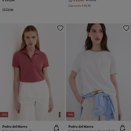
Desconto
€ 56,90
+2 Cores
NEW
-61%
-72%
Pedro del Hierro
Pedro del Hierro