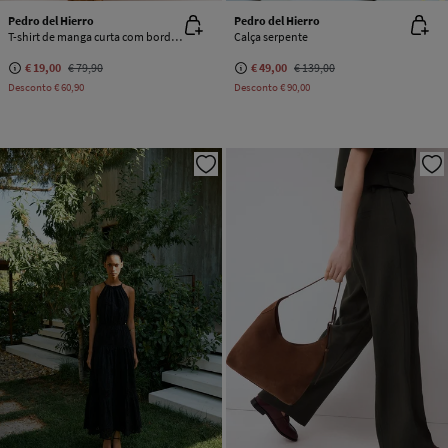
Pedro del Hierro
Pedro del Hierro
T-shirt de manga curta com bordado
Calça serpente
€ 19,00
€ 79,90
€ 49,00
€ 139,00
Desconto
€ 60,90
Desconto
€ 90,00