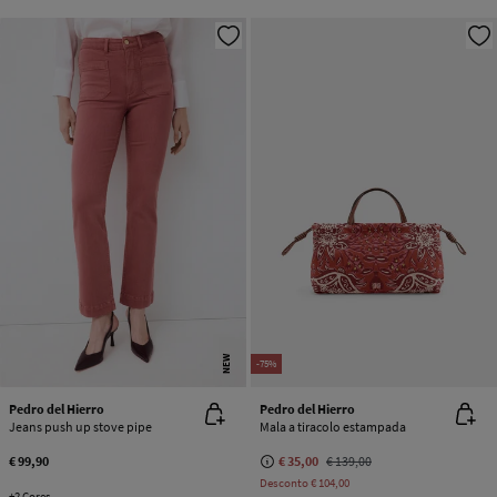
NEW
-75%
Pedro del Hierro
Pedro del Hierro
Jeans push up stove pipe
Mala a tiracolo estampada
€ 99,90
€ 35,00
€ 139,00
Desconto
€ 104,00
+2 Cores