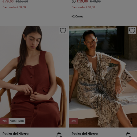
€ 79,00
€ 159,00
€ 19,00
€ 79,90
Desconto
€ 80,00
Desconto
€ 60,90
+2 Cores
NEW
-71%
100% LINHO
-60%
Pedro del Hierro
Pedro del Hierro