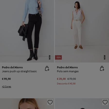
NEW
NEW
-51%
Pedro del Hierro
Pedro del Hierro
Jeans push up straight basic
Polo sem mangas
€ 99,90
€ 39,00
€ 79,90
Desconto
€ 40,90
+2 Cores