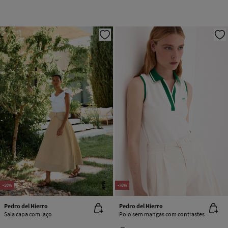
NEW
-50%
-76%
Pedro del Hierro
Pedro del Hierro
Saia capa com laço
Polo sem mangas com contrastes