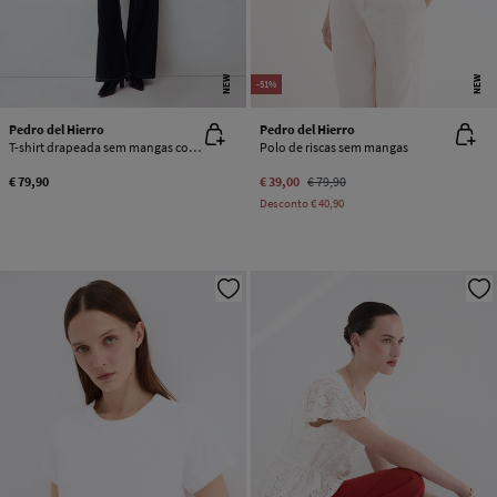
NEW
NEW
-51%
Pedro del Hierro
Pedro del Hierro
T-shirt drapeada sem mangas com detalhe de fivela
Polo de riscas sem mangas
€ 79,90
€ 39,00
€ 79,90
Desconto
€ 40,90