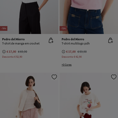
-76%
-72%
Pedro del Hierro
Pedro del Hierro
T-shirt de manga em crochet
T-shirt multilogo pdh
€ 17,00
€ 69,90
€ 17,00
€ 59,90
Desconto
€ 52,90
Desconto
€ 42,90
+3 Cores