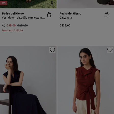
NEW
NEW
-63%
Pedro del Hierro
Pedro del Hierro
Vestido em algodão com estampado de flores e gola halter
Calça reta
€ 99,00
€ 269,00
€ 139,00
Desconto
€ 170,00