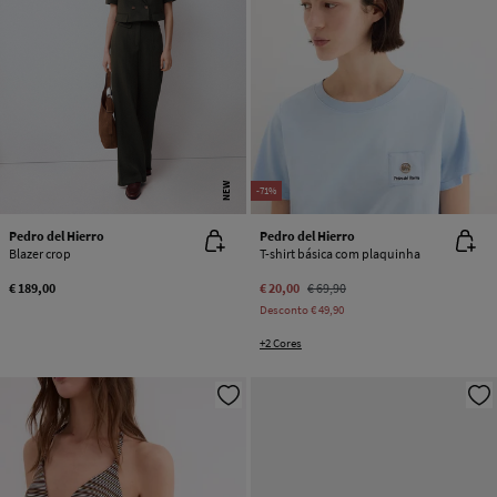
NEW
-71%
Pedro del Hierro
Pedro del Hierro
Blazer crop
T-shirt básica com plaquinha
€ 189,00
€ 20,00
€ 69,90
Desconto
€ 49,90
+2 Cores