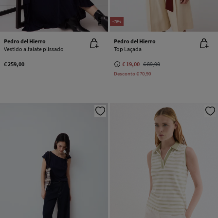
NEW
-79%
Pedro del Hierro
Pedro del Hierro
Vestido alfaiate plissado
Top Laçada
€ 259,00
€ 19,00
€ 89,90
Desconto
€ 70,90