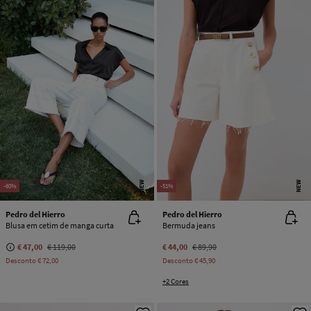
NEW
NEW
-60%
-51%
Pedro del Hierro
Pedro del Hierro
Blusa em cetim de manga curta
Bermuda jeans
€ 47,00
€ 119,00
€ 44,00
€ 89,90
Desconto
€ 72,00
Desconto
€ 45,90
+2 Cores