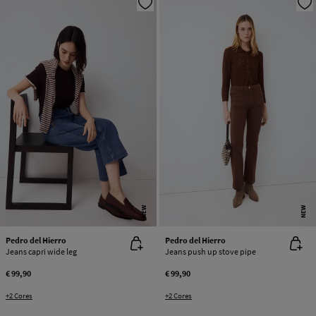
NEW
NEW
Pedro del Hierro
Pedro del Hierro
Jeans capri wide leg
Jeans push up stove pipe
€ 99,90
€ 99,90
+2 Cores
+2 Cores