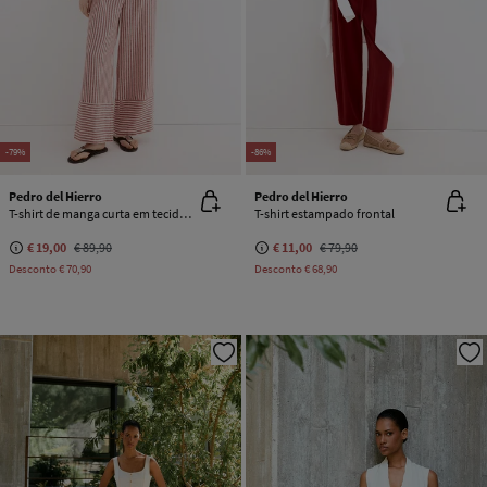
-79%
-86%
Pedro del Hierro
Pedro del Hierro
T-shirt de manga curta em tecido perfurado
T-shirt estampado frontal
€ 19,00
€ 89,90
€ 11,00
€ 79,90
Desconto
€ 70,90
Desconto
€ 68,90