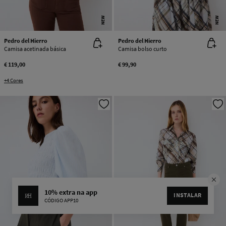
NEW
NEW
Pedro del Hierro
Pedro del Hierro
Camisa acetinada básica
Camisa bolso curto
€ 119,00
€ 99,90
+4 Cores
10% extra na app
INSTALAR
CÓDIGO APP10