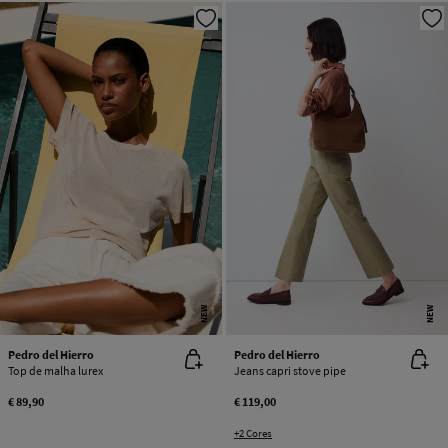
NEW
NEW
Pedro del Hierro
Pedro del Hierro
Top de malha lurex
Jeans capri stove pipe
€ 89,90
€ 119,00
+2 Cores