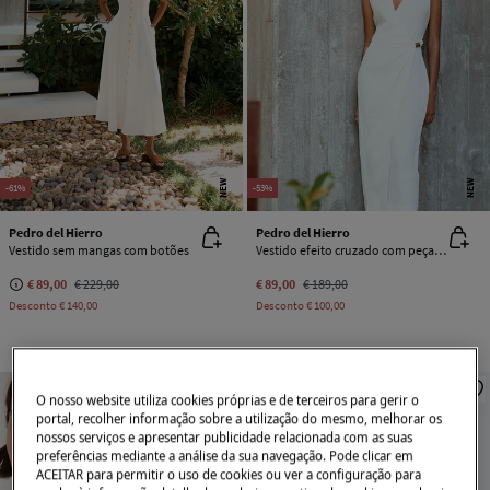
NEW
NEW
-61%
-53%
Pedro del Hierro
Pedro del Hierro
Vestido sem mangas com botões
Vestido efeito cruzado com peça dourada
€ 89,00
€ 229,00
€ 89,00
€ 189,00
Desconto
€ 140,00
Desconto
€ 100,00
O nosso website utiliza cookies próprias e de terceiros para gerir o
portal, recolher informação sobre a utilização do mesmo, melhorar os
nossos serviços e apresentar publicidade relacionada com as suas
preferências mediante a análise da sua navegação. Pode clicar em
ACEITAR para permitir o uso de cookies ou ver a configuração para