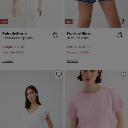
NEW
-68%
-51%
Pedro del Hierro
Pedro del Hierro
T-shirt multilogo pdh
Bermuda jeans
€ 19,00
€ 59,90
€ 44,00
€ 89,90
Desconto
€ 40,90
Desconto
€ 45,90
+3 Cores
+2 Cores