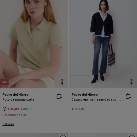
NEW
NEW
-61%
Pedro del Hierro
Pedro del Hierro
Polo de manga curta
Casaco em malha rendada com manga balão
€ 35,00
€ 89,90
€ 119,00
Desconto
€ 54,90
+3 Cores