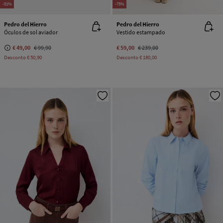
-51%
-75%
Pedro del Hierro
Pedro del Hierro
Óculos de sol aviador
Vestido estampado
€ 49,00
€ 99,90
€ 59,00
€ 239,00
Desconto
€ 50,90
Desconto
€ 180,00