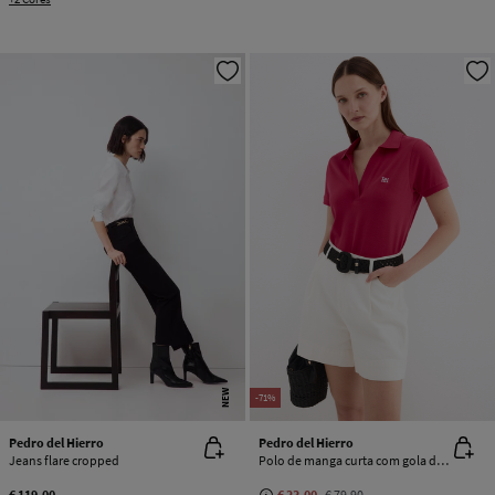
NEW
-71%
Pedro del Hierro
Pedro del Hierro
Jeans flare cropped
Polo de manga curta com gola desmentida
€ 119,00
€ 23,00
€ 79,90