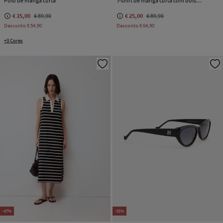
Polo de manga curta
T-shirt de manga curta com bolso e logo bordado
€ 35,00
€ 89,90
€ 25,00
€ 89,90
Desconto
€ 54,90
Desconto
€ 64,90
+3 Cores
-67%
-51%