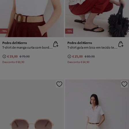
-76%
-72%
Pedro del Hierro
Pedro del Hierro
T-shirt de manga curta com bordado contrastante
T-shirt gola em bico em tecido texturizado
€ 19,00
€ 79,90
€ 25,00
€ 89,90
Desconto
€ 60,90
Desconto
€ 64,90