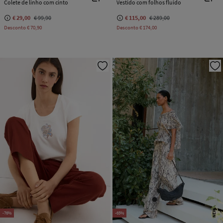
Colete de linho com cinto
Vestido com folhos fluido
€ 29,00
€ 99,90
€ 115,00
€ 289,00
Desconto
€ 70,90
Desconto
€ 174,00
NEW
-76%
-65%