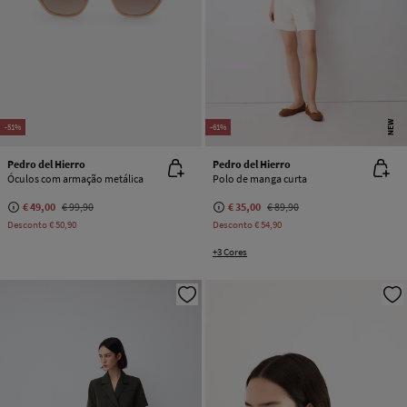
NEW
-51%
-61%
Pedro del Hierro
Pedro del Hierro
Óculos com armação metálica
Polo de manga curta
€ 49,00
€ 99,90
€ 35,00
€ 89,90
Desconto
€ 50,90
Desconto
€ 54,90
+3 Cores