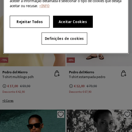
aceder à informação detalhada e selecionar o tipo de cookies que deseja
aceitar ou recusar.
+INFO
Rejeitar Todos
Aceitar Cookies
Definições de cookies
-72%
-85%
Pedro del Hierro
Pedro del Hierro
T-shirt multilogo pdh
T-shirt estampada pedro
€ 17,00
€ 59,90
€ 12,00
€ 79,90
Desconto
€ 42,90
Desconto
€ 67,90
+3 Cores