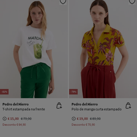
-81%
-79%
Pedro del Hierro
Pedro del Hierro
T-shirt estampada na frente
Polo de manga curta estampado
€ 15,00
€ 79,90
€ 19,00
€ 89,90
Desconto
€ 64,90
Desconto
€ 70,90