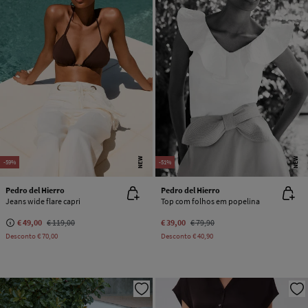
NEW
NEW
-59%
-51%
Pedro del Hierro
Pedro del Hierro
Jeans wide flare capri
Top com folhos em popelina
€ 49,00
€ 119,00
€ 39,00
€ 79,90
Desconto
€ 70,00
Desconto
€ 40,90