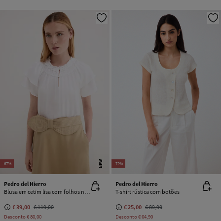
NEW
-67%
-72%
Pedro del Hierro
Pedro del Hierro
Blusa em cetim lisa com folhos nas mangas
T-shirt rústica com botões
€ 39,00
€ 119,00
€ 25,00
€ 89,90
Desconto
€ 80,00
Desconto
€ 64,90