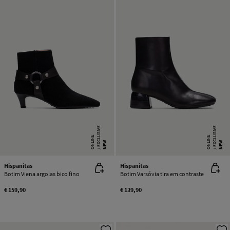
E
X
C
L
SI
V
E
O
N
LI
N
E
X
C
L
SI
V
E
O
N
LI
N
U
E
U
E
NEW
NEW
Hispanitas
Hispanitas
Botim Viena argolas bico fino
Botim Varsóvia tira em contraste
€ 159,90
€ 139,90