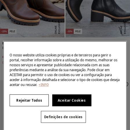
E
X
C
L
U
SI
V
E
O
N
LI
N
E
X
C
L
U
SI
V
E
O
N
LI
N
E
E
-20%
PELE
-30%
PELE
Panama Jack
Panama Jack
Botins de salto alto femininas
Botins de pele com forro de pele
O nosso website utiliza cookies próprias e de terceiros para gerir o
€ 151,00
€ 189,00
€ 131,99
€ 189,00
portal, recolher informação sobre a utilização do mesmo, melhorar os
Desconto
€ 38,00
Desconto
€ 57,01
nossos serviços e apresentar publicidade relacionada com as suas
preferências mediante a análise da sua navegação. Pode clicar em
ACEITAR para permitir o uso de cookies ou ver a configuração para
aceder à informação detalhada e selecionar o tipo de cookies que deseja
aceitar ou recusar.
+INFO
Rejeitar Todos
Aceitar Cookies
Definições de cookies