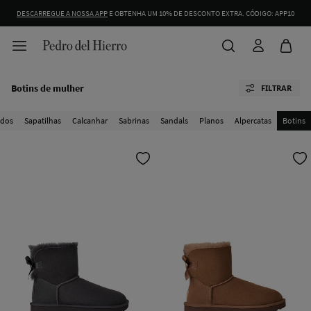
DESCARREGUE A NOSSA APP
E OBTENHA UM 10% DE DESCONTO EXTRA. CÓDIGO: APP10
Botins de mulher
FILTRAR
odos
Sapatilhas
Calcanhar
Sabrinas
Sandals
Planos
Alpercatas
Botins