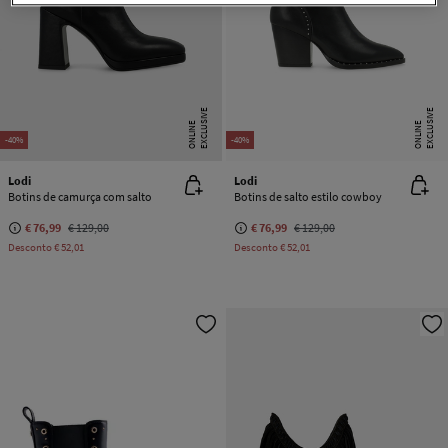
E
X
C
L
U
SI
V
E
O
N
LI
N
E
X
C
L
U
SI
V
E
O
N
LI
N
E
E
-40%
-40%
Lodi
Lodi
Botins de camurça com salto
Botins de salto estilo cowboy
€ 76,99
€ 129,00
€ 76,99
€ 129,00
Desconto
€ 52,01
Desconto
€ 52,01