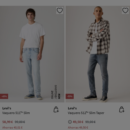
E
X
C
L
SI
V
O
O
N
LI
N
U
E
NEW
-40%
-50%
Levi's
Levi's
Vaquero 511™ Slim
Vaquero 512™ Slim Taper
58,99 €
99,00 €
49,50 €
99,00 €
Ahorras
40,01 €
Ahorras
49,50 €