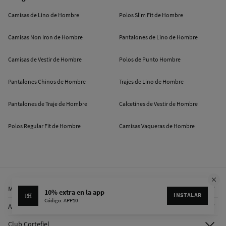
Camisas de Lino de Hombre
Polos Slim Fit de Hombre
Camisas Non Iron de Hombre
Pantalones de Lino de Hombre
Camisas de Vestir de Hombre
Polos de Punto Hombre
Pantalones Chinos de Hombre
Trajes de Lino de Hombre
Pantalones de Traje de Hombre
Calcetines de Vestir de Hombre
Polos Regular Fit de Hombre
Camisas Vaqueras de Hombre
Mi cuenta
10% extra en la app
INSTALAR
Código: APP10
Iniciar sesión
Ayuda
Registrarme
Atención al cliente
Club Cortefiel
Direcciones de envío