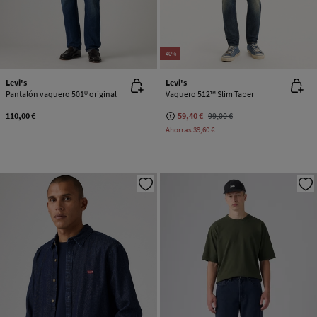
-40%
Levi's
Levi's
Pantalón vaquero 501® original
Vaquero 512™ Slim Taper
110,00 €
59,40 €
99,00 €
Ahorras
39,60 €