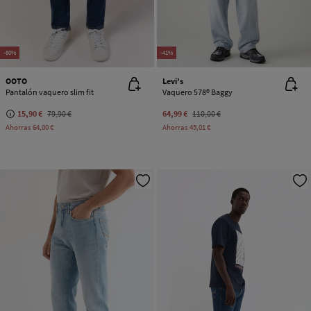
-80%
-41%
OOTO
Levi's
Pantalón vaquero slim fit
Vaquero 578® Baggy
15,90 €
79,90 €
64,99 €
110,00 €
Ahorras
64,00 €
Ahorras
45,01 €