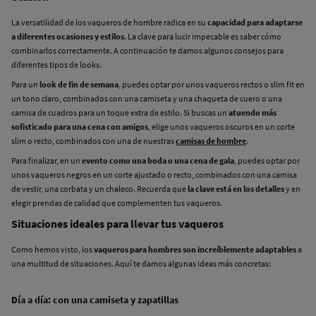
La versatilidad de los vaqueros de hombre radica en su
capacidad para adaptarse
a diferentes ocasiones y estilos
. La clave para lucir impecable es saber cómo
combinarlos correctamente. A continuación te damos algunos consejos para
diferentes tipos de looks.
Para un
look de fin de semana
, puedes optar por unos vaqueros rectos o slim fit en
un tono claro, combinados con una camiseta y una chaqueta de cuero o una
camisa de cuadros para un toque extra de estilo. Si buscas un
atuendo más
sofisticado para una cena con amigos
, elige unos vaqueros oscuros en un corte
slim o recto, combinados con una de nuestras
camisas de hombre
.
Para finalizar, en un
evento como una boda o una cena de gala
, puedes optar por
unos vaqueros negros en un corte ajustado o recto, combinados con una camisa
de vestir, una corbata y un chaleco. Recuerda que
la clave está en los detalles
y en
elegir prendas de calidad que complementen tus vaqueros.
Situaciones ideales para llevar tus vaqueros
Como hemos visto, los
vaqueros para hombres son increíblemente adaptables
a
una multitud de situaciones. Aquí te damos algunas ideas más concretas:
Día a día: con una camiseta y zapatillas