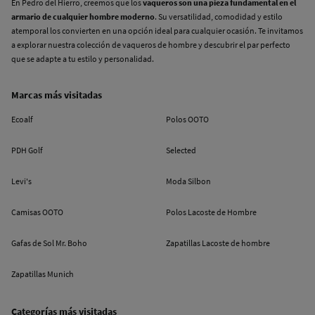
En Pedro del Hierro, creemos que los
vaqueros son una pieza fundamental en el
armario de cualquier hombre moderno
. Su versatilidad, comodidad y estilo
atemporal los convierten en una opción ideal para cualquier ocasión. Te invitamos
a explorar nuestra colección de vaqueros de hombre y descubrir el par perfecto
que se adapte a tu estilo y personalidad.
Marcas más visitadas
Ecoalf
Polos OOTO
PDH Golf
Selected
Levi's
Moda Silbon
Camisas OOTO
Polos Lacoste de Hombre
Gafas de Sol Mr. Boho
Zapatillas Lacoste de hombre
Zapatillas Munich
Categorías más visitadas