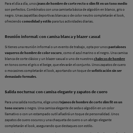
Para el día a día, unos
jeans de hombre de corte recto o slim fit en un tono medio
son perfectos. Combínalos con una camiseta básica de algodón en blanco, gris o
negro. Unas zapatillas deportivas blancas o de color neutro completarán el look,
ofreciendo
comodidad y estilo
para tus actividades diarias.
Reunión informal: con camisa blanca y blazer casual
Si tienes una reunión informal o un evento de trabajo, opta por unos
pantalones
vaqueros de hombre de color oscuro
, como el azul marino o el negro. Una camisa
blanca de corte clásico y un blazer casual o uno de nuestros
chalecos de hombre
en tonos como el gris o el beige, que elevarán el conjunto. Unos zapatos de cuero
o mocasines completarán el look, aportando un toque de
sofisticación sin ser
demasiado formales
.
Salida nocturna: con camisa elegante y zapatos de cuero
Para una salida nocturna, elige unos
tejanos de hombre de corte slim fit en un
tono oscuro
o negro. Una camisa elegante de seda o algodón en un color
llamativo o con un estampado sutil añadirá un toque de personalidad. Unos
zapatos de cuero oscuros y una chaqueta de cuero o un abrigo elegante
completarán el look, asegurando que destaques con estilo.