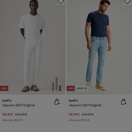
E
X
C
L
SI
V
O
O
N
LI
N
U
E
NEW
-41%
-41%
LARGO 32
Levi's
Levi's
Vaquero 501® Original
Vaquero 501® Original
64,99 €
110,00 €
64,99 €
110,00 €
Ahorras
45,01 €
Ahorras
45,01 €