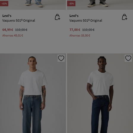
-41%
-30%
Levi's
Levi's
Vaquero 501® Original
Vaquero 501® Original
64,99 €
110,00 €
77,00 €
110,00 €
Ahorras
45,01 €
Ahorras
33,00 €