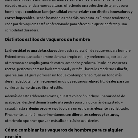
elevado esta prenda a nuevas alturas, ofreciendo una selección de tejanos para
hombre que
combinan la mejor calidad en materiales con diseños innovadores y
cortes impecables
. Desde los modelos más clásicos hasta las últimas tendencias,
cada par de vaqueros está confeccionado para ofrecer un ajuste perfecto y una
comodidad duradera.
Distintos estilos de vaqueros de hombre
La
diversidad es una de las claves
de nuestra colección de vaqueros para hombre.
Entendemos que cada hombre tiene su propio estilo y preferencias, por lo que
ofrecemos una amplia gama de cortes, acabados y colores. Desde los
vaqueros
rectos
, perfectos para un look atemporal y versátil, hasta los modernos
slim fit
,
que realzan la figura y ofrecen un toque contemporáneo. Y, en un tono más
desenfadado, también recomendamos los
vaqueros relaxed fit
, ideales para un
confort máximo sin sacrificar el estilo.
Además de estos diferentes cortes, nuestra colección incluye una
variedad de
acabados,
desde el
denim lavado a la piedra
para un look más desgastado y
casual, hasta el
denim oscuro y pulido
para un estilo más elegante y sofisticado.
Finalmente, también experimentamos con
diferentes colores y texturas,
ofreciendo opciones que van más allá del clásico azul denim.
Cómo combinar tus vaqueros de hombre para cualquier
ocasión