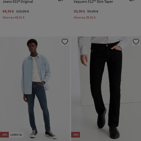
Jeans 501® Original
Vaquero 512™ Slim Taper
64,99 €
110,00 €
59,99 €
99,00 €
Ahorras
45,01 €
Ahorras
39,01 €
-40%
LARGO 32
-30%