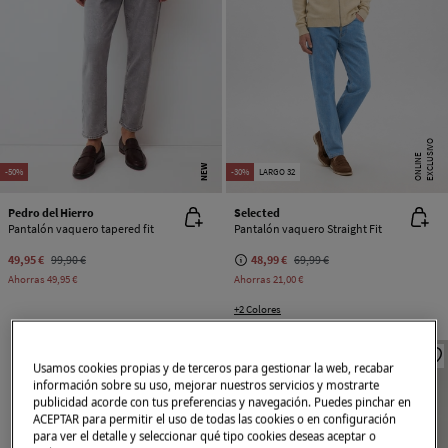
E
X
C
L
U
SI
V
O
O
N
LI
N
E
NEW
-50%
-30%
LARGO 32
Pedro del Hierro
Selected
Pantalón vaquero tapered fit
Pantalón vaquero Straight Fit
49,95 €
99,90 €
48,99 €
69,99 €
Ahorras
49,95 €
Ahorras
21,00 €
+2 Colores
Usamos cookies propias y de terceros para gestionar la web, recabar
información sobre su uso, mejorar nuestros servicios y mostrarte
publicidad acorde con tus preferencias y navegación. Puedes pinchar en
ACEPTAR para permitir el uso de todas las cookies o en configuración
para ver el detalle y seleccionar qué tipo cookies deseas aceptar o