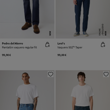
E
X
C
L
SI
V
O
O
N
LI
N
U
E
NEW
NEW
Pedro del Hierro
Levi's
Pantalón vaquero regular fit
Vaquero 502™ Taper
99,90 €
99,00 €