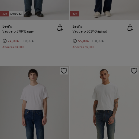
-30%
LARGO 32
-50%
Levi's
Levi's
Vaquero 578® Baggy
Vaquero 501® Original
77,00 €
110,00 €
55,00 €
110,00 €
Ahorras
33,00 €
Ahorras
55,00 €