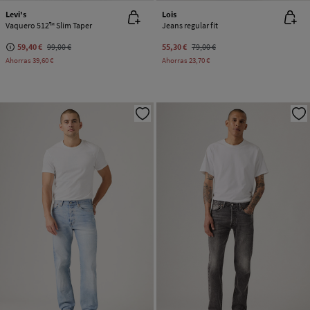
Levi's
Lois
Vaquero 512™ Slim Taper
Jeans regular fit
59,40 €
99,00 €
55,30 €
79,00 €
Ahorras
39,60 €
Ahorras
23,70 €