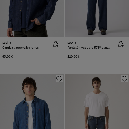
Levi's
Levi's
Camisa vaquera botones
Pantalón vaquero 578® baggy
65,00 €
110,00 €