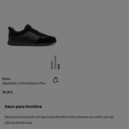
E
X
C
L
SI
V
O
O
N
LI
N
U
E
NEW
Geox
Zapatillas U Flextridezero Plus
99,90 €
Geox para Hombre
Descubre la colección de Geox para Hombre: Viste siempre con estilo con las
últimas tendencias