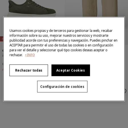
E
X
C
L
SI
V
O
O
N
LI
N
E
X
C
L
SI
V
O
O
N
LI
N
Usamos cookies propias y de terceros para gestionar la web, recabar
U
E
U
E
información sobre su uso, mejorar nuestros servicios y mostrarte
NEW
NEW
-53%
-51%
publicidad acorde con tus preferencias y navegación. Puedes pinchar en
ACEPTAR para permitir el uso de todas las cookies o en configuración
para ver el detalle y seleccionar qué tipo cookies deseas aceptar o
Geox
Geox
rechazar.
+INFO
Zapatillas U Flextride Plus
Zapatillas U Avery
46,95 €
99,90 €
43,99 €
89,90 €
Ahorras
52,95 €
Ahorras
45,91 €
Rechazar todas
Aceptar Cookies
Configuración de cookies