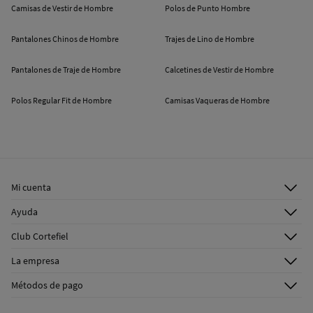
Camisas de Vestir de Hombre
Polos de Punto Hombre
Pantalones Chinos de Hombre
Trajes de Lino de Hombre
Pantalones de Traje de Hombre
Calcetines de Vestir de Hombre
Polos Regular Fit de Hombre
Camisas Vaqueras de Hombre
Mi cuenta
Iniciar sesión
Ayuda
Registrarme
Atención al cliente
Club Cortefiel
Direcciones de envío
Envíanos un email
Descúbrelo
Historial de pedidos
La empresa
Preguntas frecuentes
¡Únete!
Tarjeta regalo online
¿Quiénes somos?
Envíos
Métodos de pago
Tarjeta abono
Franquicias
Cambios, devoluciones y desistimiento
Pressroom
Promociones vigentes