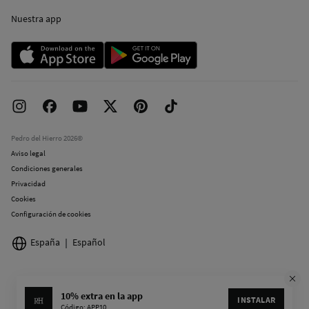
Trabaja con nosotros
Concursos y sorteos
Nuestra app
Tiendas
Tiendas con sastrería a medida
Pedro del Hierro 2026©
Aviso legal
Condiciones generales
Privacidad
Cookies
Configuración de cookies
España
Español
10% extra en la app
INSTALAR
Código: APP10